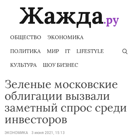
Skip
to
content
ОБЩЕСТВО
ЭКОНОМИКА
ПОЛИТИКА
МИР
IT
LIFESTYLE
КУЛЬТУРА
ШОУ БИЗНЕС
Зеленые московские
облигации вызвали
заметный спрос среди
инвесторов
ЭКОНОМИКА
3 июня 2021, 15:13