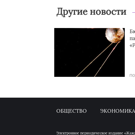
Другие новости
Б
п
«Р
ПО
ОБЩЕСТВО
ЭКОНОМИК
Электронное периодическое издание «Жажда