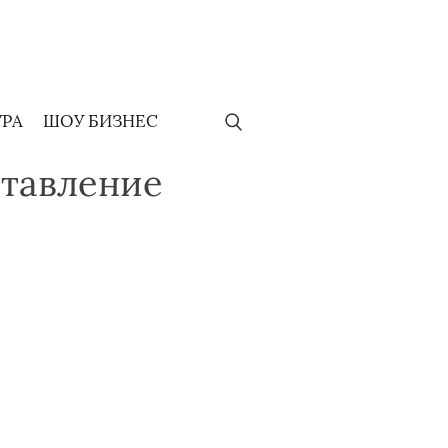
УРА
ШОУ БИЗНЕС
ставление