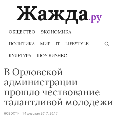
Skip
to
content
ОБЩЕСТВО
ЭКОНОМИКА
ПОЛИТИКА
МИР
IT
LIFESTYLE
КУЛЬТУРА
ШОУ БИЗНЕС
В Орловской
администрации
прошло чествование
талантливой молодежи
НОВОСТИ
14 февраля 2017, 20:17