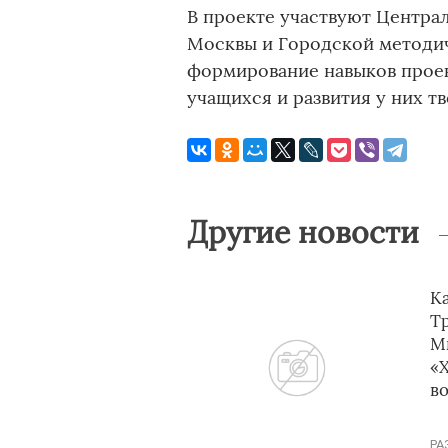
В проекте участвуют Центра
Москвы и Городской методич
формирование навыков прое
учащихся и развития у них т
Другие новости
Ка
Тр
М
«
в
РА