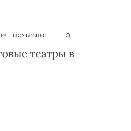
УРА
ШОУ БИЗНЕС
товые театры в