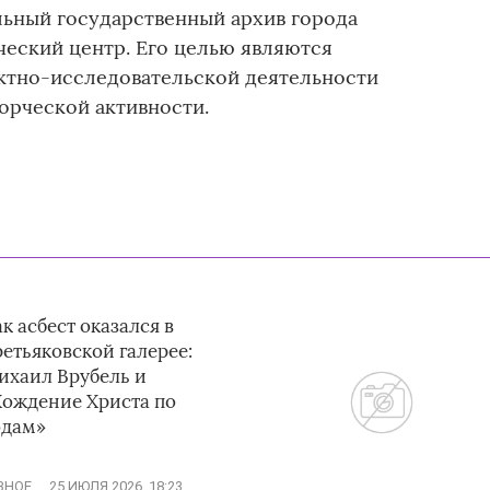
льный государственный архив города
еский центр. Его целью являются
ктно-исследовательской деятельности
ворческой активности.
к асбест оказался в
етьяковской галерее:
ихаил Врубель и
Хождение Христа по
одам»
ЗНОЕ
25 ИЮЛЯ 2026, 18:23