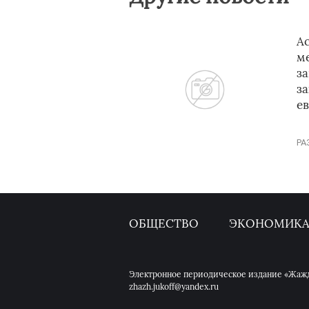
Ас
м
за
за
е
РА
ОБЩЕСТВО
ЭКОНОМИК
Электронное периодическое издание «Жажда
zhazh.jukoff@yandex.ru