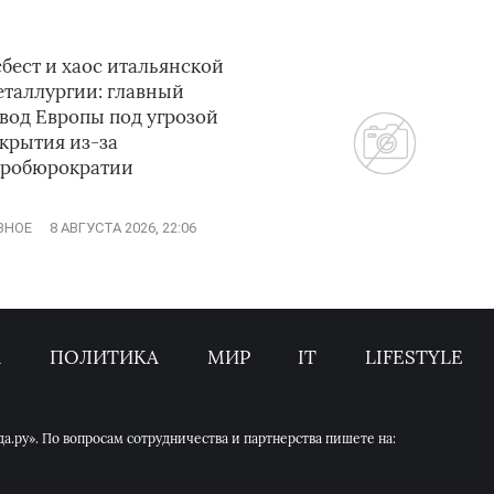
бест и хаос итальянской
еталлургии: главный
вод Европы под угрозой
крытия из-за
вробюрократии
ЗНОЕ
8 АВГУСТА 2026, 22:06
А
ПОЛИТИКА
МИР
IT
LIFESTYLE
.ру». По вопросам сотрудничества и партнерства пишете на: