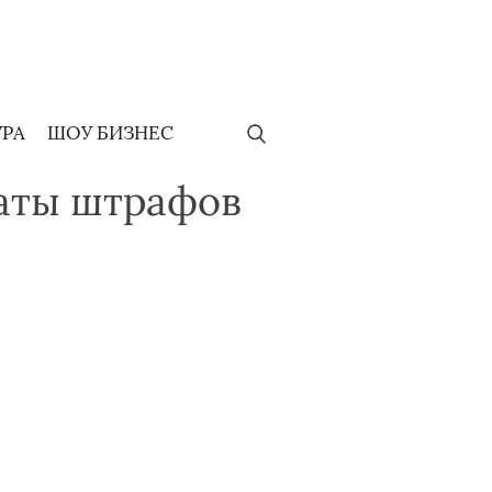
УРА
ШОУ БИЗНЕС
латы штрафов