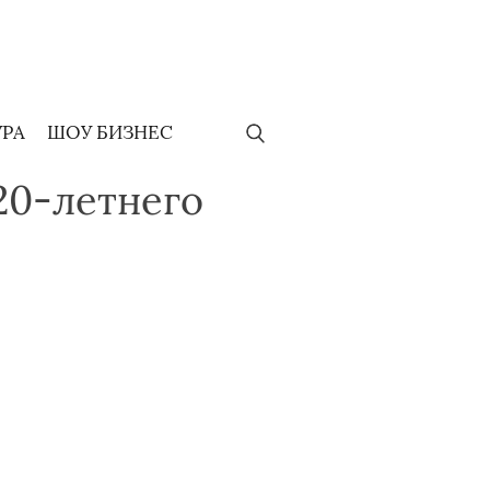
УРА
ШОУ БИЗНЕС
20-летнего