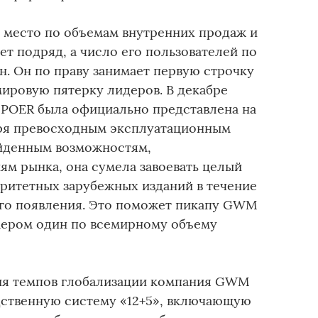
 место по объемам внутренних продаж и
ет подряд, а число его пользователей по
н. Он по праву занимает первую строчку
 мировую пятерку лидеров. В декабре
POER была официально представлена на
аря превосходным эксплуатационным
ойденным возможностям,
м рынка, она сумела завоевать целый
оритетных зарубежных изданий в течение
его появления. Это поможет пикапу GWM
омером один по всемирному объему
ния темпов глобализации компания GWM
дственную систему «12+5», включающую