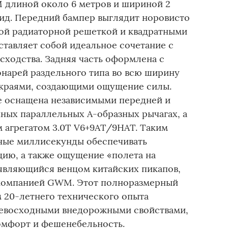
длиной около 6 метров и шириной 2
ид. Передний бампер выглядит норовисто
ской радиаторной решеткой и квадратными
ставляет собой идеальное сочетание с
сходства. Задняя часть оформлена с
нарей раздельного типа во всю ширину
 краями, создающими ощущение силы.
е оснащена независимыми передней и
нных параллельных А-образных рычагах, а
агрегатом 3.0T V6+9AT/9HAT. Таким
нные миллисекунды обеспечивать
ию, а также ощущение «полета на
 являющийся венцом китайских пикапов,
 компанией GWM. Этот полноразмерный
 20-летнего технического опыта
евосходными внедорожными свойствами,
комфорт и фешенебельность.