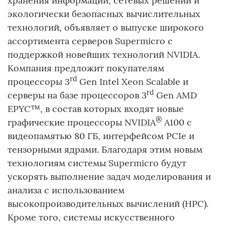
хранения информации, сетевых решений и
экологически безопасных вычислительных
технологий, объявляет о выпуске широкого
ассортимента серверов Supermicro с
поддержкой новейших технологий NVIDIA.
Компания предложит покупателям
rd
процессоры 3
Gen Intel Xeon Scalable и
rd
серверы на базе процессоров 3
Gen AMD
EPYC™, в состав которых входят новые
®
графические процессоры NVIDIA
A100 с
видеопамятью 80 ГБ, интерфейсом PCIe и
тензорными ядрами. Благодаря этим новым
технологиям системы Supermicro будут
ускорять выполнение задач моделирования и
анализа с использованием
высокопроизводительных вычислений (HPC).
Кроме того, системы искусственного