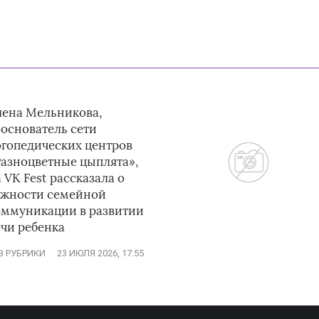
лена Мельникова,
ооснователь сети
огопедических центров
Разноцветные цыплята»,
 VK Fest рассказала о
ажности семейной
оммуникации в развитии
ечи ребенка
З РУБРИКИ
23 ИЮЛЯ 2026, 17:55