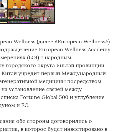
ean Wellness (далее «European Wellness»)
подразделение European Wellness Academy
амерениях (LOI) с народным
у городского округа Яньтай провинции
у Китай учредит первый Международный
регенеративной медицины посредством
 на установление связей между
писка Fortune Global 500 и углубление
уном и ЕС.
сания обе стороны договорились о
иятия, в которое будет инвестировано в