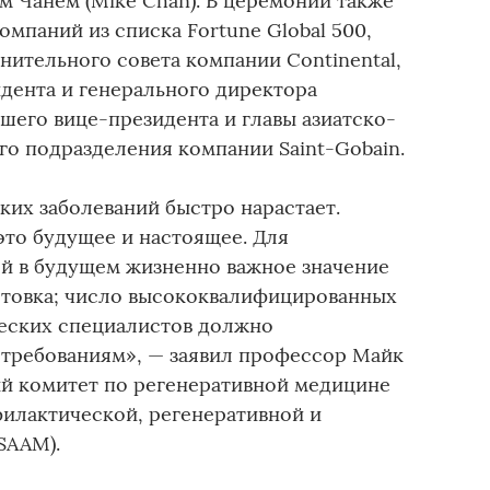
 Чанем (Mike Chan). В церемонии также
омпаний из списка Fortune Global 500,
ительного совета компании Continental,
дента и генерального директора
аршего вице-президента и главы азиатско-
го подразделения компании Saint-Gobain.
ких заболеваний быстро нарастает.
это будущее и настоящее. Для
й в будущем жизненно важное значение
отовка; число высококвалифицированных
еских специалистов должно
требованиям», — заявил профессор Майк
й комитет по регенеративной медицине
илактической, регенеративной и
SAAM).