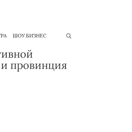
УРА
ШОУ БИЗНЕС
тивной
 и провинция