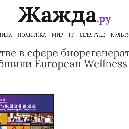
МИКА
ПОЛИТИКА
МИР
IT
LIFESTYLE
КУЛЬТ
тве в сфере биорегенера
щили European Wellness