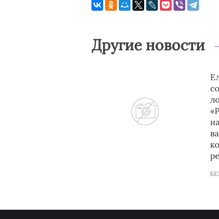
Другие новости
Е
с
л
«
на
в
к
р
БЕ