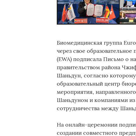
Биомедицинская группа Europ
через свое образовательное 
(EWA) подписала Письмо о н
правительством района Чжиф
Шаньдун, согласно котором
образовательный центр био
мероприятия, направленного
Шаньдуном и компаниями из с
сотрудничества между Шаньд
На онлайн-церемонии подпи
создании совместного предпр