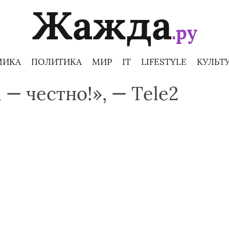
МИКА
ПОЛИТИКА
МИР
IT
LIFESTYLE
КУЛЬТ
— честно!», — Тele2