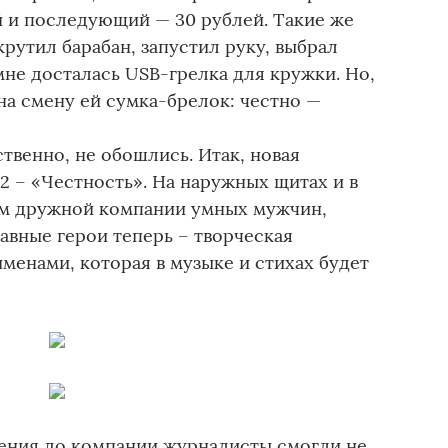
й и последующий — 30 рублей. Такие же
крутил барабан, запустил руку, выбрал
 мне досталась USB-грелка для кружки. Но,
 на смену ей сумка-брелок: честно —
ственно, не обошлись. Итак, новая
2 – «Честность». На наружных щитах и в
им дружной компании умных мужчин,
авные герои теперь – творческая
менами, которая в музыке и стихах будет
ления до компании журналисты смогли не