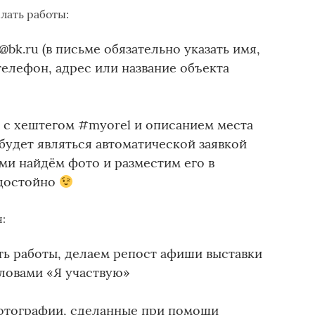
лать работы:
@bk.ru (в письме обязательно указать имя,
телефон, адрес или название объекта
m с хештегом #myorel и описанием места
 будет являться автоматической заявкой
ами найдём фото и разместим его в
 достойно
:
ять работы, делаем репост афиши выставки
словами «Я участвую»
отографии, сделанные при помощи