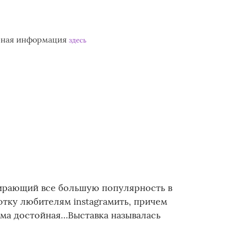
бная информация
здесь
бирающий все большую популярность в
отку любителям instagraмить, причем
сьма достойная…Выставка называлась