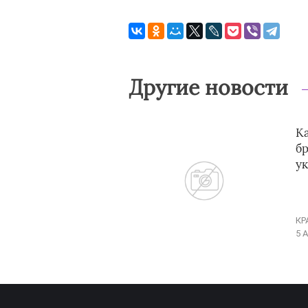
Другие новости
K
бр
у
КР
5 