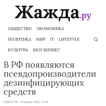
Skip
to
content
ОБЩЕСТВО
ЭКОНОМИКА
ПОЛИТИКА
МИР
IT
LIFESTYLE
КУЛЬТУРА
ШОУ БИЗНЕС
В РФ появляются
псевдопроизводители
дезинфицирующих
средств
НОВОСТИ
24 марта 2020, 13:54