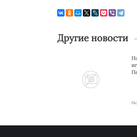
Другие новости
Н
и
П
РА