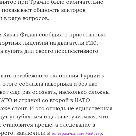
инятое при Трампе было окончательно
о показывает общность векторов
 в ряде вопросов.
и Хакан Фидан сообщил о приостановке
ортных лицензий на двигатели F110,
а купить для своего перспективного
овать неизбежного склонения Турции к
 этого соблазна наверняка и без нас
 вот еще раз осознать, насколько сложны
АТО и страной со второй в НАТО
аже стоит. И это отнюдь не единственная
дут углубляться и дальше, учитывая, что
 становится проще, а следование в
рого, заключили в
.
телеграм-канале Мейстер