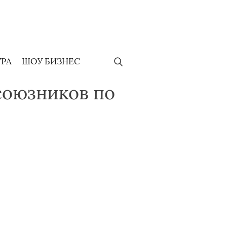
УРА
ШОУ БИЗНЕС
союзников по