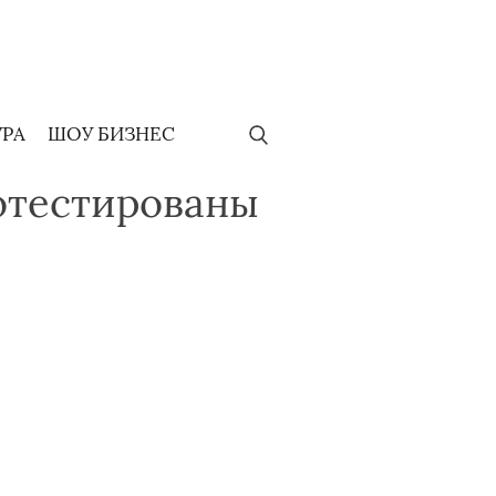
УРА
ШОУ БИЗНЕС
отестированы