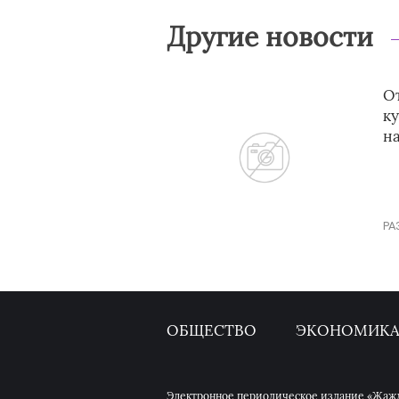
Другие новости
От
к
н
РА
ОБЩЕСТВО
ЭКОНОМИК
Электронное периодическое издание «Жажда