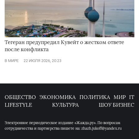
Тегеран предупредил Кувейт о жестком ответе
после конфликта
В МИРЕ
22 ИЮЛЯ 2026, 20:23
ОБЩЕСТВО
ЭКОНОМИКА
ПОЛИТИКА
МИР
IT
LIFESTYLE
КУЛЬТУРА
ШОУ БИЗНЕС
Электронное периодическое издание «Жажда.ру». По вопросам
сотрудничества и партнерства пишете на: zhazh.jukoff@yandex.ru