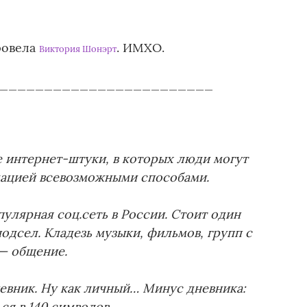
ровела
. ИМХО.
Виктория Шонэрт
________________________
 интернет-штуки, в которых люди могут
мацией всевозможными способами.
пулярная соц.сеть в России. Стоит один
подсел. Кладезь музыки, фильмов, групп с
 — общение.
вник. Ну как личный… Минус дневника:
ся в 140 символов.