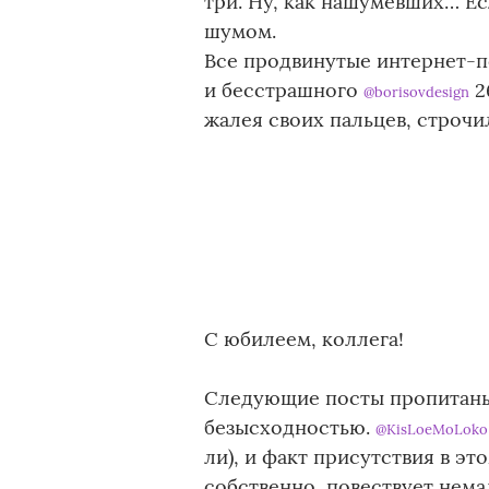
три. Ну, как нашумевших… Е
шумом.
Все продвинутые интернет-по
и бесстрашного
2
@borisovdesign
жалея своих пальцев, строчи
С юбилеем, коллега!
Следующие посты пропитаны 
безысходностью.
@KisLoeMoLoko
ли), и факт присутствия в эт
собственно, повествует нема