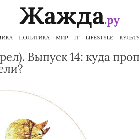
МИКА
ПОЛИТИКА
МИР
IT
LIFESTYLE
КУЛЬТ
ел). Выпуск 14: куда про
ели?