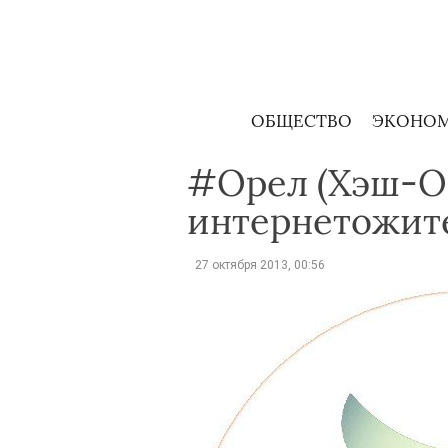
Skip
to
content
ОБЩЕСТВО
ЭКОНО
#Орел (Хэш-Ор
интернетожит
27 октября 2013, 00:56