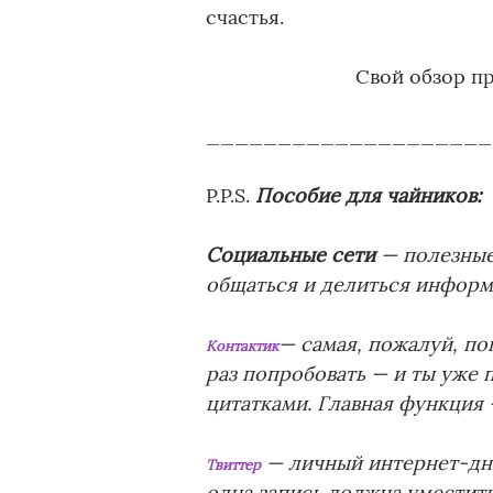
счастья.
Свой обзор п
____________________
P.P.S.
Пособие для чайников:
Социальные сети
— полезные
общаться и делиться инфор
— самая, пожалуй, по
Контактик
раз попробовать — и ты уже 
цитатками. Главная функция
— личный интернет-дне
Твиттер
одна запись должна уместить