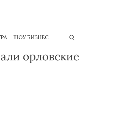
УРА
ШОУ БИЗНЕС
пали орловские