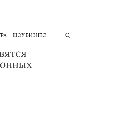
УРА
ШОУ БИЗНЕС
вятся
ионных