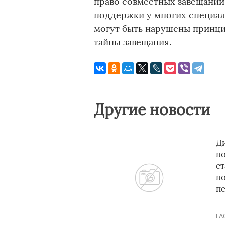
право совместных завещаний
поддержки у многих специал
могут быть нарушены принци
тайны завещания.
Другие новости
Ди
п
с
п
п
ГА