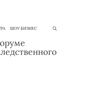
УРА
ШОУ БИЗНЕС
форуме
ледственного