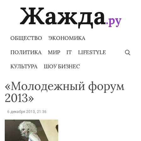
Skip
to
content
ОБЩЕСТВО
ЭКОНОМИКА
ПОЛИТИКА
МИР
IT
LIFESTYLE
КУЛЬТУРА
ШОУ БИЗНЕС
«Молодежный форум
2013»
6 декабря 2013, 21:36