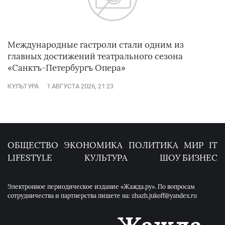
Международные гастроли стали одним из
главных достижений театрального сезона
«Санктъ-Петербургъ Опера»
КУЛЬТУРА
1 АВГУСТА 2026, 21:23
ОБЩЕСТВО
ЭКОНОМИКА
ПОЛИТИКА
МИР
IT
LIFESTYLE
КУЛЬТУРА
ШОУ БИЗНЕС
Электронное периодическое издание «Жажда.ру». По вопросам
сотрудничества и партнерства пишете на: zhazh.jukoff@yandex.ru