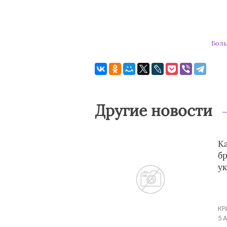
Боль
Другие новости
K
бр
у
КР
5 