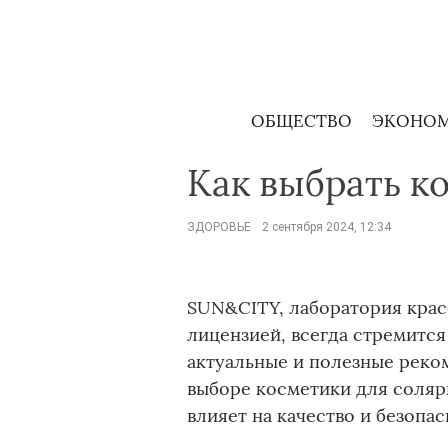
Skip
to
content
ОБЩЕСТВО
ЭКОНО
Как выбрать к
ЗДОРОВЬЕ
2 сентября 2024, 12:34
SUN&CITY, лаборатория крас
лицензией, всегда стремитс
актуальные и полезные реком
выборе косметики для соляр
влияет на качество и безопас