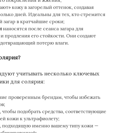
го покраснения и жжения;
ют» кожу в загорелый оттенок, создавая
колько дней. Идеальны для тех, кто стремится
 загар в кратчайшие сроки;
и
наносятся после сеанса загара для
и продления его стойкости. Они создают
едотвращающий потерю влаги.
солярия?
дуют учитывать несколько ключевых
ики для солярия:
ние проверенным брендам, чтобы избежать
в;
, чтобы подобрать средства, соответствующие
ей кожи к ультрафиолету;
, подходящую именно вашему типу кожи —
омбинированной;