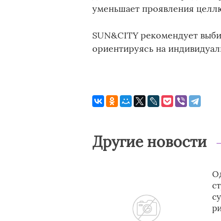
уменьшает проявления целлю
SUN&CITY рекомендует выбир
ориентируясь на индивидуал
Другие новости
Од
с
с
р