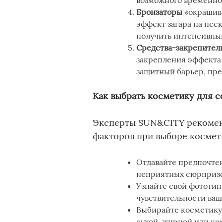
возможного временно
Бронзаторы
«окрашива
эффект загара на нес
получить интенсивный
Средства-закрепител
закрепления эффекта 
защитный барьер, пр
Как выбрать косметику для 
Эксперты SUN&CITY рекомен
факторов при выборе космет
Отдавайте предпочте
неприятных сюрпризо
Узнайте свой фототип
чувствительности ваш
Выбирайте косметику
сухой, жирной или к