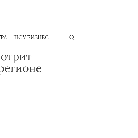
УРА
ШОУ БИЗНЕС
мотрит
 регионе