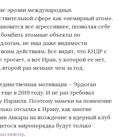
ние эрозии международных
вствительной сфере как «немирный атом».
новятся все агрессивнее, позволяя себе
и бомбить атомные объекты по
длогам, не ища даже видимости
оим действиям. Все видят, что КНДР с
трогает, а вот Иран, у которой ее нет,
второй раз меньше чем за год.
 единственная мотивация – Эрдоган
еще в 2019 году. И не раз требовал
у Израиля. Поэтому намеки на появление
олько отсылка к Ирану, как многие
ции Анкары на вхождение в ядерный клуб
щегося миропорядка будут только
.
нал Мейстер