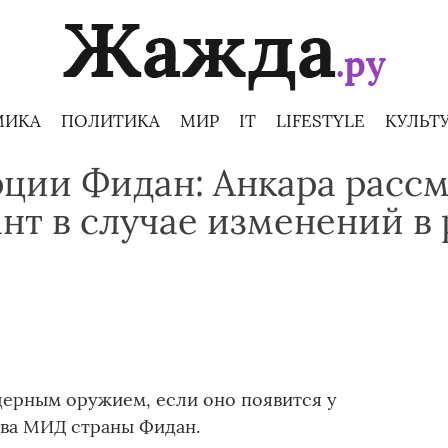
МИКА
ПОЛИТИКА
МИР
IT
LIFESTYLE
КУЛЬТ
ции Фидан: Анкара расс
нт в случае изменений в
дерным оружием, если оно появится у
лава МИД страны Фидан.