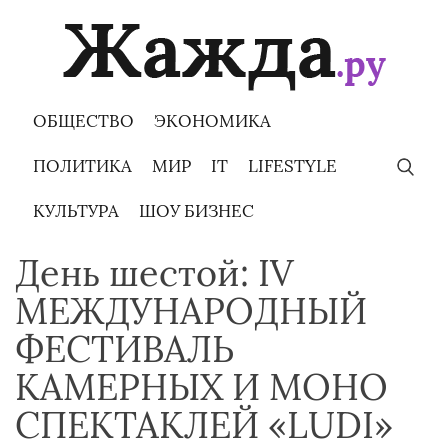
Skip
to
content
ОБЩЕСТВО
ЭКОНОМИКА
ПОЛИТИКА
МИР
IT
LIFESTYLE
КУЛЬТУРА
ШОУ БИЗНЕС
День шестой: IV
МЕЖДУНАРОДНЫЙ
ФЕСТИВАЛЬ
КАМЕРНЫХ И МОНО
СПЕКТАКЛЕЙ «LUDI»