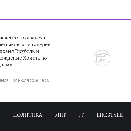
к асбест оказался в
етьяковской галерее:
ихаил Врубель и
Хождение Христа по
одам»
ЗНОЕ
25 ИЮЛЯ 2026, 18:23
А
ПОЛИТИКА
МИР
IT
LIFESTYLE