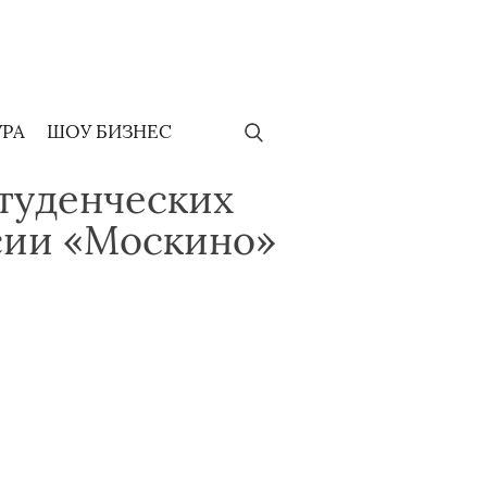
УРА
ШОУ БИЗНЕС
студенческих
сии «Москино»