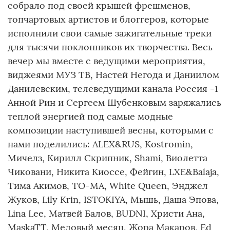
собрало под своей крышей фрешменов,
топчартовых артистов и блоггеров, которые
исполнили свои самые зажигательные треки
для тысячи поклонников их творчества. Весь
вечер мы вместе с ведущими мероприятия,
виджеями МУЗ ТВ, Настей Негода и Даниилом
Данилевским, телеведущими канала Россия -1
Анной Рин и Сергеем Шубенковым заряжались
теплой энергией под самые модные
композиции наступившей весны, которыми с
нами поделились: ALEX&RUS, Kostromin,
Мичелз, Кирилл Скрипник, Shami, Виолетта
Чиковани, Никита Киоссе, Фейгин, LXE&Balaja,
Тима Акимов, TO-MA, White Queen, Энджел
Жуков, Lily Krin, ISTOKIYA, Мышь, Даша Эпова,
Lina Lee, Матвей Балов, BUDNI, Христи Ана,
MaskaTT, Медовый месяц, Жора Макаров, Ed