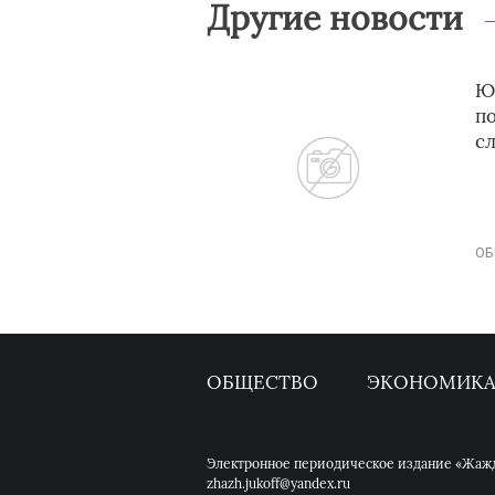
Другие новости
Ю
п
с
ОБ
ОБЩЕСТВО
ЭКОНОМИК
Электронное периодическое издание «Жажда
zhazh.jukoff@yandex.ru