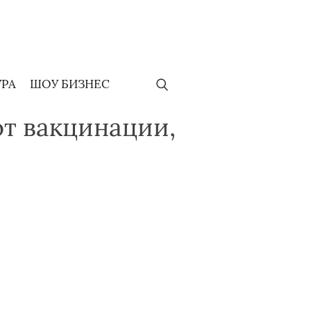
УРА
ШОУ БИЗНЕС
от вакцинации,