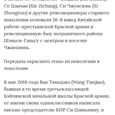
Се Цзычан (Xie Zichang), Си Чжунсюнь (Xi
Zhongxun) и другие революционеры старшего
поколения основали 26-й взвод Китайской
рабоче-крестьянской Красной армии и
революционную базу пограничного района
Шэньси-Ганьсу с центром в поселке
Чжаоцзинь.
Передача «красного гена» из поколения в
поколение
В мае 2018 года Ван Тяньцзяо (Wang Tianjiao),
бывшая в то время третьеклассницей
Бэйлянской начальной школы Красной армии,
от имени своих одноклассников написала
письмо председателю КНР Си Цзиньпину, в