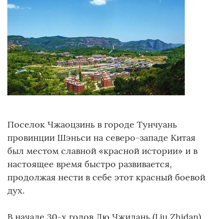
Поселок Чжаоцзинь в городе Тунчуань
провинции Шэньси на северо-западе Китая
был местом славной «красной истории» и в
настоящее время быстро развивается,
продолжая нести в себе этот красный боевой
дух.
В начале 30-х годов Лю Чжидань (Liu Zhidan),