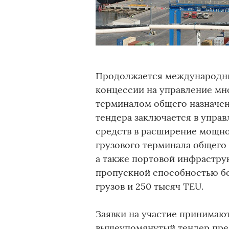
Продолжается международны
концессии на управление м
терминалом общего назначен
тендера заключается в управ
средств в расширение мощно
грузового терминала общего
а также портовой инфрастру
пропускной способностью б
грузов и 250 тысяч TEU.
Заявки на участие принимаютс
вышеупомянутый тендер пре