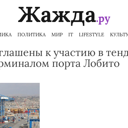
МИКА
ПОЛИТИКА
МИР
IT
LIFESTYLE
КУЛЬТ
лашены к участию в тенд
рминалом порта Лобито