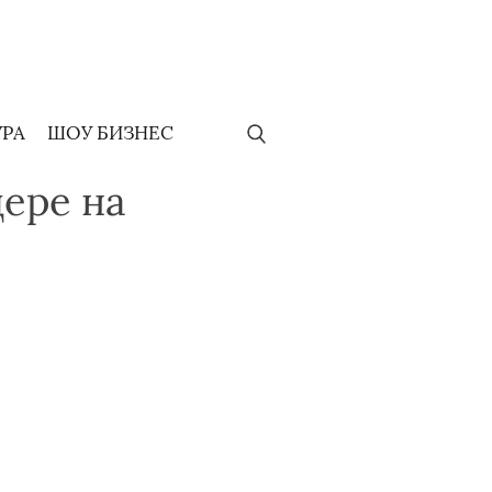
УРА
ШОУ БИЗНЕС
ере на