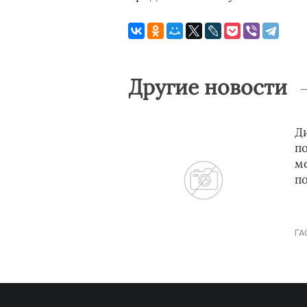
Другие новости
Д
по
м
п
ГА