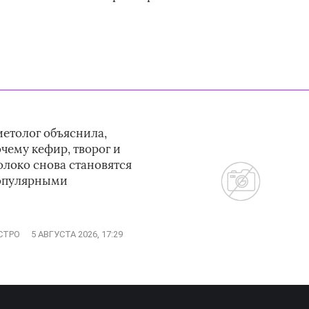
иетолог объяснила,
чему кефир, творог и
олоко снова становятся
опулярными
СТРО
5 АВГУСТА 2026, 17:29