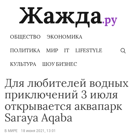
Skip
to
content
ОБЩЕСТВО
ЭКОНОМИКА
ПОЛИТИКА
МИР
IT
LIFESTYLE
КУЛЬТУРА
ШОУ БИЗНЕС
Для любителей водных
приключений 3 июля
открывается аквапарк
Saraya Aqaba
В МИРЕ
18 июня 2021, 13:01