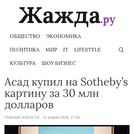
Skip
to
content
ОБЩЕСТВО
ЭКОНОМИКА
ПОЛИТИКА
МИР
IT
LIFESTYLE
КУЛЬТУРА
ШОУ БИЗНЕС
Асад купил на Sotheby’s
картину за 30 млн
долларов
ГЛАВНЫЕ НОВОСТИ
15 апреля 2020, 21:56