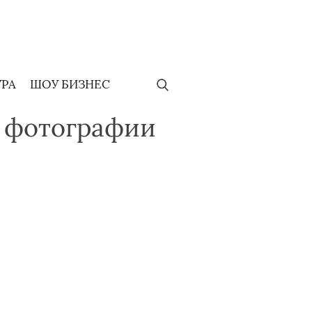
УРА
ШОУ БИЗНЕС
й фотографии