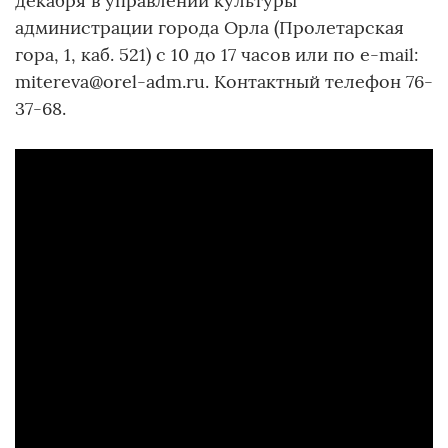
декабря в управлении культуры
администрации города Орла (Пролетарская
гора, 1, каб. 521) с 10 до 17 часов или по e-mail:
mitereva@orel-adm.ru. Контактный телефон 76-
37-68.