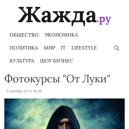
Skip
to
content
ОБЩЕСТВО
ЭКОНОМИКА
ПОЛИТИКА
МИР
IT
LIFESTYLE
КУЛЬТУРА
ШОУ БИЗНЕС
Фотокурсы "От Луки"
5 октября 2014, 06:00