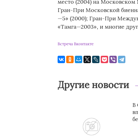
место (2004) на Московско
Гран-При Московской биенна
—5» (2000); Гран-При Между
«Тамга—2003», и многие друг
Встреча Вконтакте
Другие новости
В
в
бе